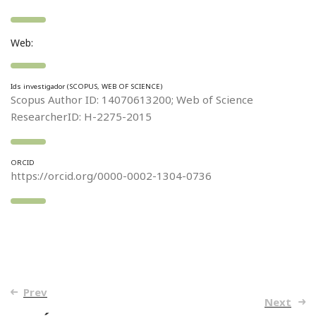
Web:
Ids investigador (SCOPUS, WEB OF SCIENCE)
Scopus Author ID: 14070613200; Web of Science
ResearcherID: H-2275-2015
ORCID
https://orcid.org/0000-0002-1304-0736
Post
Prev
Next