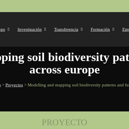
upo
Investigación
Transferencia
Formación
Em
across europe
n
>
Proyectos
>
Modelling and mapping soil biodiversity patterns and f
PROYECTO