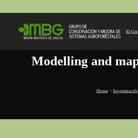
El Gr
modelling and mapping soil biodiversity patterns and functions
Home
>
Investigació