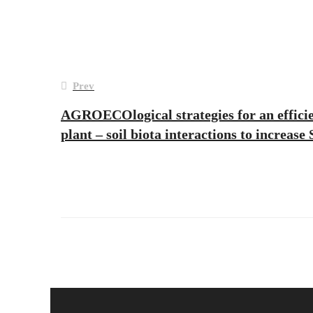
Post
Prev
navigation
AGROECOlogical strategies for an efficie
plant – soil biota interactions to increas