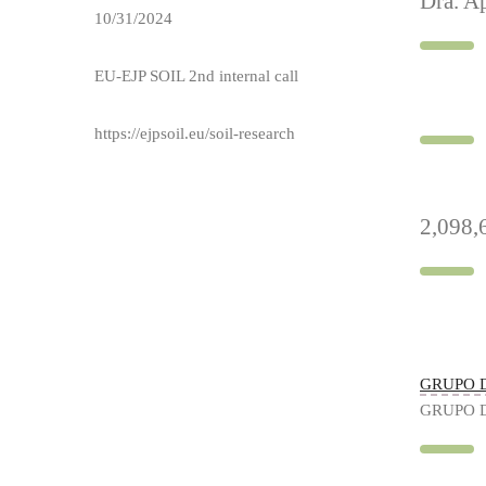
Dra. Ap
10/31/2024
EU-EJP SOIL 2nd internal call
https://ejpsoil.eu/soil-research
2,098,
GRUPO D
GRUPO 