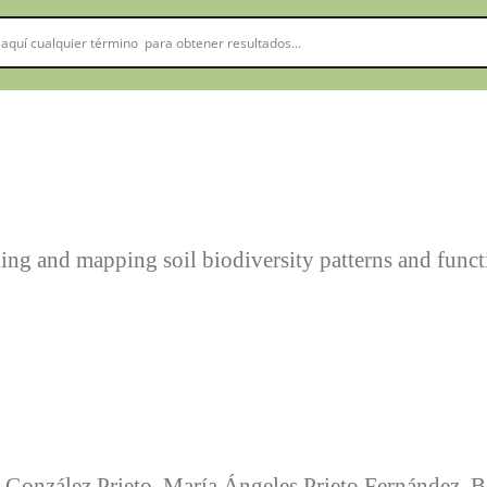
ing and mapping soil biodiversity patterns and func
n González Prieto, María Ángeles Prieto Fernández, 